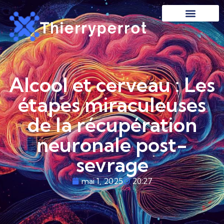
Alcool et cerveau : Les
étapes miraculeuses
de la récupération
neuronale post-
sevrage
20:27
mai 1, 2025