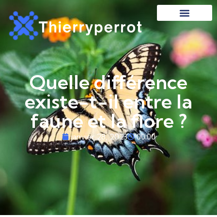
Quelle différence
existe-t-il entre la
faune et la flore ?
00:00
janvier 28, 2023