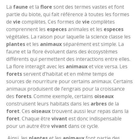
La
faune
et la
flore
sont des termes vastes et font
partie du biote, qui fait référence à toutes les formes
de
vie
complètes. Ces formes de
vie
complètes
comprennent les
especes
animales et les
especes
végétales. La raison pour laquelle la science classe les
plantes
et les
animaux
séparément est simple. La
faune et la flore évoluent dans des écosystèmes
différents qui permettent des interactions entre elles.
La flore interagit avec les
animaux
et vice versa. Les
forets
servent d’habitat et en même temps de
sources de nourriture pour certains animaux. Certains
animaux produisent de l’engrais pour la croissance
des
forets
. Comme exemple, certains
oiseaux
construisent leurs habitats dans les
arbres
de la
foret
. Ces
oiseaux
trouvent aussi leur repas dans la
foret
. Chaque être
vivant
est donc indispensable
pour un autre être
vivant
dans ce cycle.
Ainsi, les
plantes
et les
animaux
font partie des